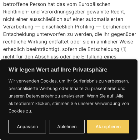
betroffene Person hat das vom Europäischen
Richtlinien- und Verordnungsgeber gewährte Recht,
nicht einer ausschließlich auf einer automatisierten
Verarbeitung — einschließlich Profiling — beruhenden
Entscheidung unterworfen zu werden, die ihr gegenüber
rechtliche Wirkung entfaltet oder sie in ähnlicher Weise
erheblich beeinträchtigt, sofern die Entscheidung (1)
nicht für den Abschluss oder die Erfüllung eines
Vertrags zwischen der betroffenen Person und dem
Wir legen Wert auf Ihre Privatsphäre
Verantwortlichen erforderlich ist, oder (2) aufgrund von
Rechtsvorschriften der Union oder der Mitgliedstaaten,
Wir verwenden Cookies, um Ihr Surferlebnis zu verbessern,
denen der Verantwortliche unterliegt, zulässig ist und
personalisierte Werbung oder Inhalte zu präsentieren und
diese Rechtsvorschriften angemessene Maßnahmen zur
unseren Datenverkehr zu analysieren. Wenn Sie auf „Alle
Wahrung der Rechte und Freiheiten sowie der
akzeptieren“ klicken, stimmen Sie unserer Verwendung von
berechtigten Interessen der betroffenen Person
Cookies zu.
enthalten oder (3) mit ausdrücklicher Einwilligung der
betroffenen Person erfolgt.
Anpassen
Ablehnen
Akzeptieren
Ist die Entscheidung (1) für den Abschluss oder die